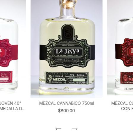
JOVEN 40°
MEZCAL CANNABICO 750ml
MEZCAL C
MEDALLA DE
CON 
$800.00
4