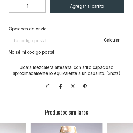
Cambiar CP
Entregas para el CP:
Opciones de envío
Calcular
No sé mi código postal
Jicara mezcalera artesanal con arillo capacidad
aproximadamente lo equivalente a un caballito. (Shots)
Productos similares